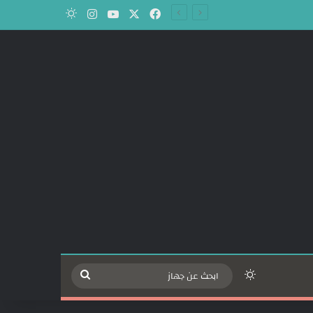
‫X
فيسبوك
‫YouTube
انستقرام
الوضع المظلم
الوضع المظلم
ابحث
عن