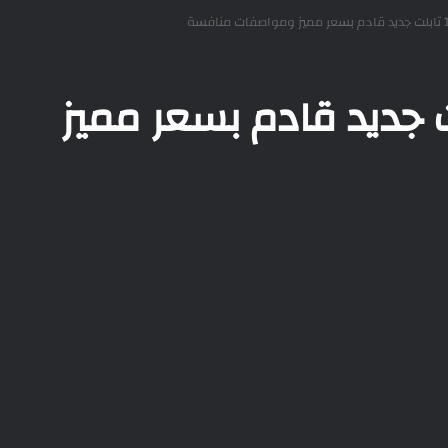
اب ام 11 تابلت جديد قادم بسعر مميز