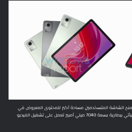
جهاز بشاشة مقاس 10.95 إنش من نوع LCD وستمنح الشاشة المتسخدمين مساحة أكبر للمحتوى المعروض في
حالات عديدة مثل الدراسة أو حتى العمل من المنزل، كما سيأتي ببطارية بسعة 7040 ميلي أمبير تعمل على تشغيل الفيديو