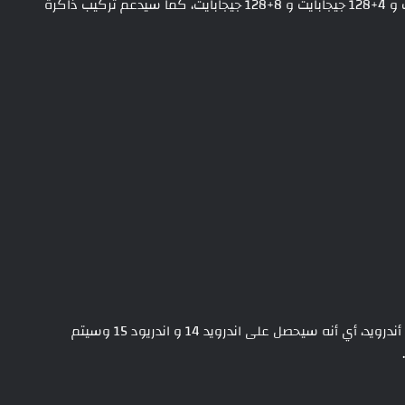
سيتوفر Lenovo Tab M11 بعدة خيارات وهي 4+64 جيجابايت و 4+128 جيجابايت و 8+128 جيجابايت، كما سيدعم تركيب ذاكرة
ومن المثير أن لينوفو تعد بتحديثين رئيسيين لنظام التشغيل أندرويد، أي أنه سيحصل على اندرويد 14 و اندريود 15 وسيتم