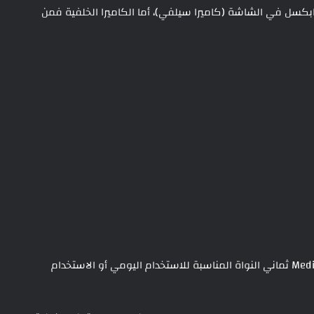
لتابلت لينوفو تاب ام 11 على كاميرا بدقة 8 ميجابكسل في الشاشة (كاميرا سيلفي)، أما الكاميرا الخلفية فمن
من حيث الأداء سيعمل الجهاز بمعالج MediaTek Dimensity G88 ثماني النواة المناسبة للاستخدام اليومي أو الاستخدام