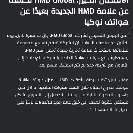
الانفصال الكبير: HMD Global تكشف
عن علامة HMD الجديدة بعيدًا عن
هواتف نوكيا
أعلن الرئيس التنفيذي لشركة HMD Global، جان فرانسوا باريل، يوم
الاثنين عبر منصة Linkedin أن الشركة تعتزم توسيع مجموعة
منتجاتها باستحداث علامة تجارية جديدة تحمل اسم HMD،
وستتعايش مع هواتف Nokia الخاصة بالشركة، بالإضافة إلى
التعاون مع شركاء جدد لم يتم الكشف عنهم بعد.
وقال باريل: “كانت رحلة رائعة كـ ‘HMD – منزل هواتف Nokia’ –
موقف حصري احتلناه خلال الست سنوات الماضية. والآن نحن
جاهزون للخطوة التالية في رحلتنا – للدخول إلى السوق بشكل
مستقل كقوة تهدف إلى خلق عالم جديد للاتصالات يركز على
احتياجات المستهلك.”