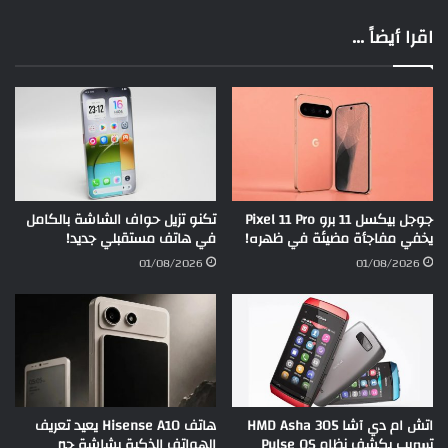
اقرا أيضاً ...
جوجل بيكسل 11 برو Pixel 11 Pro
تكنو تزيل حواف الشاشة بالكامل
يخفي مفاجأة مضيئة في ظهره!
في هاتف مستقبلي جديد!
01/08/2026
01/08/2026
اتش ام دي آشا HMD Asha 305
هاتف Hisense A10 يعيد تعريف
تسريب يكشف نظام Pulse OS
الهواتف الذكية بشاشة حبر