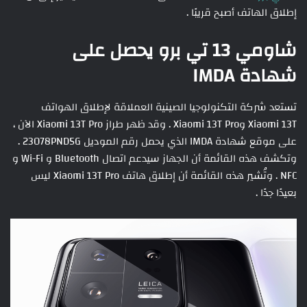
إطلاق الهاتف أصبح قريبًا .
شاومي 13 تي برو يحصل على
شهادة IMDA
تستعد شركة التكنولوجيا الصينية العملاقة لإطلاق الهواتف
Xiaomi 13T وXiaomi 13T Pro . وقد ظهر طراز Xiaomi 13T Pro الآن ،
على موقع شهادة IMDA الذي يحمل رقم الموديل 23078PND5G .
وتكشف هذه القائمة أن الجهاز سيدعم اتصال Bluetooth و Wi-Fi و
NFC . وتُشير هذه القائمة أن إطلاق هاتف Xiaomi 13T Pro ليس
بعيدًا جدًا .