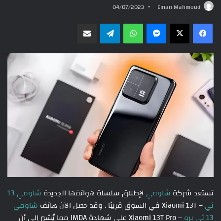
04/07/2023
Eman Mahmoud
ماسنجر
واتساب
تيلقرام
مشاركة عبر البريد
تستعد شركة
شاومي
لإطلاق سلسلة هواتفها الجديدة
شاومي 13
تي
– Xiaomi 13T في السوق قريبًا . وقد حصل الآن هاتف
شاومي
13 تي برو
– Xiaomi 13T Pro على شهادة IMDA مما يُشير إلى أن