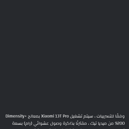
وفقًا للتسريبات ، سيتم تشغيل Xiaomi 13T Pro بمعالج +Dimensity
9200 من ميديا تيك ، مقترنًا بذاكرة وصول عشوائي (رام) بسعة