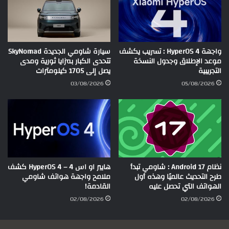
واجهة HyperOS 4 : تسريب يكشف
سيارة شاومي الجديدة SkyNomad
موعد الإطلاق وجدول النسخة
تتحدى الكبار بمزايا ثورية ومدى
التجريبية
يصل إلى 1705 كيلومترات
03/08/2026
05/08/2026
نظام Android 17 : شاومي تبدأ
هايبر او اس 4 – HyperOS 4 كشف
طرح التحديث عالميًا وهذه أول
ملامح واجهة هواتف شاومي
الهواتف التي تحصل عليه
القادمة!
02/08/2026
02/08/2026