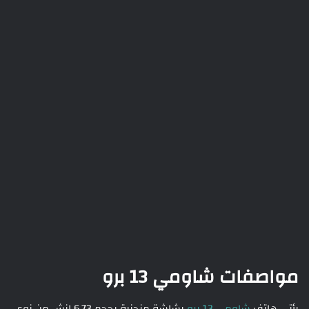
مواصفات شاومي 13 برو
يأتي هاتف
شاومي 13 برو
بشاشة منحنية بحجم 6.73 إنش من نوع