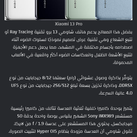
Xiaomi 13 Pro
بفضل هذا المعالج يدعم هاتف شاومي 13 برو تقنية Ray Tracing أو
تتبع الشعاع وهي تقنية عرض تصميم نموذجًا لسلوك الضوء أثناء
اصطدامه بأجسام مختلفة في المشهد، مما يجعل دعم الأجهزة
لتتبع الأشعة الظلال وانعكاسات الضوء أكثر واقعية في الألعاب
المحمولة.
يتوفّر بذاكرة وصول عشوائي (رام) سعتها 8/12 جيجابايت من نوع
DDR5X، وذاكرة تخزين بسعة تبلغ 256/512 جيجابايت من نوع UFS
4.0 عالية السرعة.
يتميز بوحدة كاميرا خلفية ثلاثية العدسة تتألف من كاميرا رئيسية
مستشعر Sony IMX989 الشهير بقياس بوصة واحدة بدقة 50
ميجابكسل. يحتوي هذا المستشعر على عدسة f / 1.9 من لايكا.
تقول شاومي أن العدسة مزودة بنظام Hyper OIS لتثبيت الصورة.