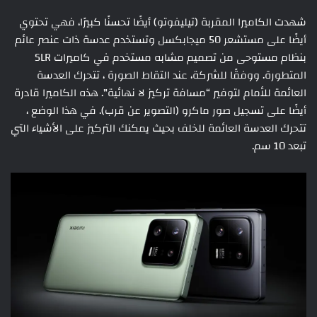
شهدت الكاميرا المقربة (تيليفوتو) أيضًا تحسنًا كبيرًا، فهي تحتوي
أيضًا على مستشعر 50 ميجابكسل وتستخدم عدسة ذات عنصر عائم
بنظام مستوحى من تصميم مشابه مستخدم في كاميرات SLR
المتطورة. ووفقًا للشركة، عند التقاط الصورة ، تتحرك العدسة
العائمة للأمام لتوفير “مسافة تركيز لا نهائية”. هذه الكاميرا قادرة
أيضًا على تسجيل صور ماكرو (التصوير عن قرب). في هذا الوضع ،
تتحرك العدسة العائمة للخلف بحيث يمكنك التركيز على الأشياء التي
تبعد 10 سم.