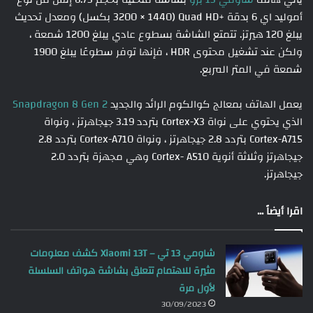
أموليد اي 6 بدقة +Quad HD (3200 × 1440 بكسل) ومعدل تحديث
يبلغ 120 هيرتز. تتمتع الشاشة بسطوع عادي يبلغ 1200 شمعة ،
ولكن عند تشغيل محتوى HDR ، فإنها توفر سطوعًا يبلغ 1900
شمعة في المتر المربع.
يعمل الهاتف بمعالج كوالكوم الرائد والجديد
Snapdragon 8 Gen 2
الذي يحتوي على نواة Cortex-X3 بتردد 3.19 جيجاهرتز ، ونواة
Cortex-A715 بتردد 2.8 جيجاهرتز ، ونواة Cortex-A710 بتردد 2.8
جيجاهرتز وثلاثة أنوية Cortex- A510 وهي مجهزة بتردد 2.0
جيجاهرتز.
اقرا أيضاً ...
شاومي 13 تي – Xiaomi 13T كشف معلومات
مثيرة للاهتمام تتعلق بشاشة هواتف السلسلة
لأول مرة
30/09/2023