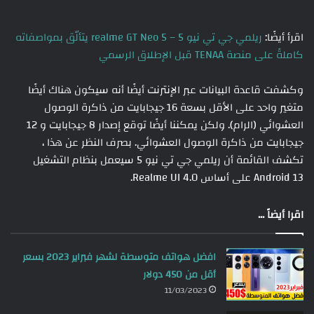
اقرأ أيضًا:
ريلمي جي تي نيو 5 – realme GT Neo 5 يتألّق بمواصفاته
كاملةً على منصة TENAA قبل الإطلاق الرسمي
وكشفت قاعدة البيانات عبر الإنترنت أيضًا أنه سيكون هناك أيضًا
متغير واحد على الأقل بسعة 16 جيجابايت من ذاكرة الوصول
العشوائي (الرام). ولكن يمكننا أيضًا توقع إصدار 8 جيجابايت و 12
جيجابايت من ذاكرة الوصول العشوائي. بصرف النظر عن هذا ،
تكشف القائمة أن ريلمي جي تي نيو 5 سيعمل بنظام التشغيل
Android 13 على أساس Realme UI 4.0.
اقرا أيضاً ...
افضل هواتف متوسطة لشهر فبراير 2023 بسعر
أقل من 450 دولار
11/03/2023