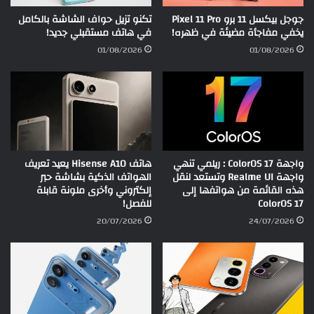
جوجل بيكسل 11 برو Pixel 11 Pro
تكنو تزيل حواف الشاشة بالكامل
يخفي مفاجأة مضيئة في ظهره!
في هاتف مستقبلي جديد!
01/08/2026
01/08/2026
واجهة ColorOS 17 : ريلمي تنهي
هاتف Hisense A10 يعيد تعريف
واجهة Realme UI وتستعد لنقل
الهواتف الذكية بشاشة حبر
هذه القائمة من هواتفها إلى
إلكتروني وأخرى ملونة قابلة
ColorOS 17
للفصل!
20/07/2026
24/07/2026