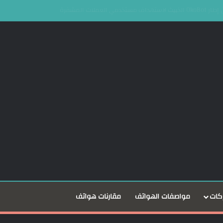
Dare to بعد نمو أعمالها 25%
كات
مواصفات الهواتف
مقارنات هواتف