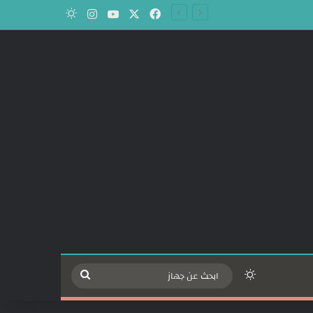
‫X
فيسبوك
‫YouTube
انستقرام
الوضع المظلم
الوضع المظلم
ابحث
عن