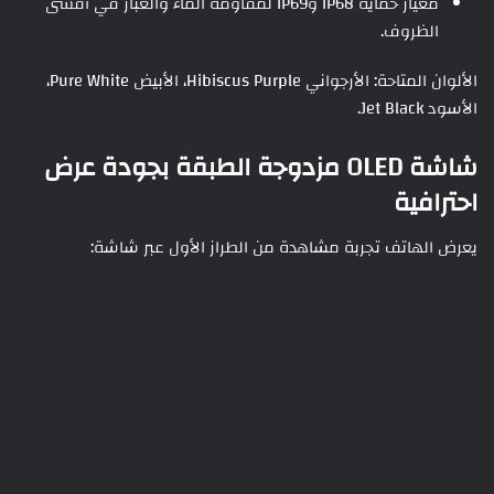
معيار حماية IP68 وIP69 لمقاومة الماء والغبار في أقسى
الظروف.
الألوان المتاحة: الأرجواني Hibiscus Purple، الأبيض Pure White،
الأسود Jet Black.
شاشة OLED مزدوجة الطبقة بجودة عرض
احترافية
يعرض الهاتف تجربة مشاهدة من الطراز الأول عبر شاشة: