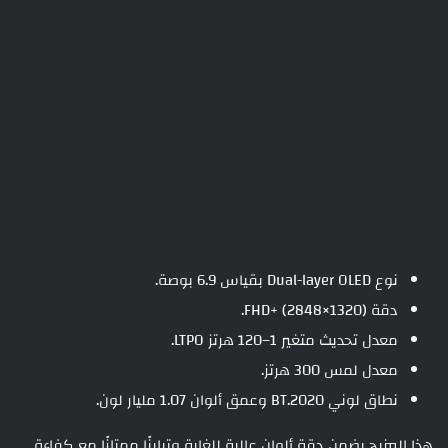
نوع Dual-layer OLED بقياس 6.9 بوصة.
دقة FHD+‎ (2848×1320).
معدل تحديث متغير 1–120 هرتز LTPO.
معدل لمس 300 هرتز.
نطاق لوني BT.2020 وعمق ألوان 1.07 مليار لون.
هذا المزيج يضمن دقة ألوان عالية للغاية وتباينًا ممتازًا مع كفاءة