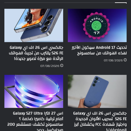
تحديث Android 17 سيكون الأخير
جالكسي اس 26 اف اي Galaxy
لهذه الهواتف من سامسونج
S26 FE يقترب من تجربة الهواتف
الرائدة مع ميزة تصوير جديدة!
07/08/2026
07/08/2026
جالكسي اس 26 اف اي Galaxy
اس 27 الترا Galaxy S27 Ultra
S26 FE تسريب الألوان الجديدة
أمام ترقية كاميرا ضخمة ؟
واجتياز شهادة FCC يكشفان أبرز
سامسونج تكشف مستشعر 200
المواصفات!
ميجابكسل جديد