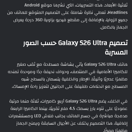
ثلاثية الأبعاد. هذه التسريبات، التي نشرها موقع Android
Headlines، تعطي نظرة شاملة على التصميم المتوقع للهاتف من
جميع الزوايا، بالإضافة إلى مقطع فيديو بزاوية 360 درجة يعرض
الجهاز بالكامل.
تصميم Galaxy S26 Ultra حسب الصور
المسربة
هاتف Galaxy S26 Ultra يأتي بشاشة مسطحة مع ثقب صغير
للكاميرا الأمامية في المنتصف، وحواف نحيفة جدًا وموحدة تمنحه
مظهرًا عصريًا وأنيقًا. الإطار والخلفية يتسمان بالسطح شبه
المسطح مع انحناءات طفيفة على الجانبين لتعزيز راحة الإمساك.
في الخلف، يضم Galaxy S26 Ultra أربع كاميرات، ثلاثة منها مرتبة
عموديًا على نتوء بارز بسمك 4.5 ملم تقريبًا، بينما الكاميرا الرابعة
مدمجة مباشرة في جسم الهاتف بجانب فلاش LED ومستشعرات
إضافية. هذا التصميم يختلف عن الأجيال السابقة ويمنح الجهاز
مظهرًا مميزًا.