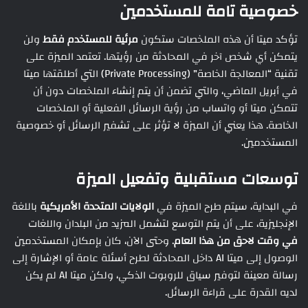
خصوصية تامة للمستخدمين
تؤكد ميتا أن هذه الملخصات ستكون
مرئية للمستخدم فقط
ولن
يتمكن أي شخص آخر في المحادثة من رؤيتها. تعتمد الميزة على
تقنية “المعالجة الخاصة” (Private Processing) التي أطلقتها ميتا
في أبريل الماضي، والتي تضمن أن يتم إنشاء الملخصات دون أن
تتمكن ميتا أو واتساب من رؤية الرسائل الفعلية أو الملخصات
الخاصة. هذا يعني أن الميزة لا تؤثر على تشفير الرسائل أو خصوصية
المستخدمين.
توسعات مستقبلية وتفعيل الميزة
في البداية، سيتم طرح الميزة في
الولايات المتحدة الأمريكية
باللغة
الإنجليزية، على أن يتم التوسع لتشمل المزيد من البلدان واللغات
في وقت لاحق من هذا العام
. وحتى الآن، كان بإمكان المستخدمين
الوصول إلى ميتا AI داخل المحادثة لطرح أسئلة عامة أو الإشارة إلى
رسالة معينة لتوفير سياق للروبوت الذكي، ولكن ميتا AI لم يكن
لديه القدرة على قراءة الرسائل.