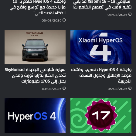
شاومي 18 – Xiaomi 18 قد يأتي
واجهة HyperOS 4 قادم بـ 10
بتغيير لافت في تصميم الكاميرات!
مزايا جديدة مع توسع واضح في
الذكاء الاصطناعي!
08/08/2026
08/08/2026
واجهة HyperOS 4 : تسريب يكشف
سيارة شاومي الجديدة SkyNomad
موعد الإطلاق وجدول النسخة
تتحدى الكبار بمزايا ثورية ومدى
التجريبية
يصل إلى 1705 كيلومترات
03/08/2026
05/08/2026