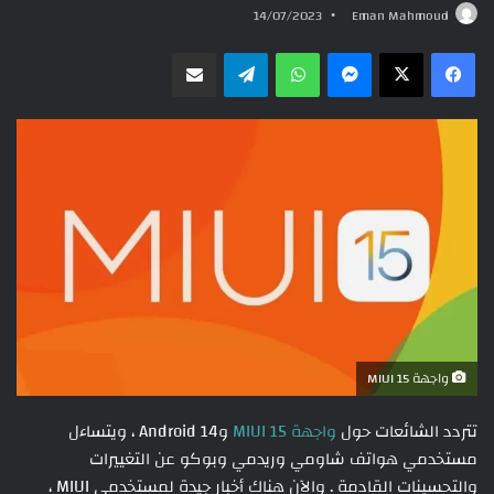
14/07/2023
Eman Mahmoud
ماسنجر
واتساب
تيلقرام
مشاركة عبر البريد
واجهة MIUI 15
تتردد الشائعات حول
واجهة MIUI 15
وAndroid 14 ، ويتساءل
مستخدمي هواتف شاومي وريدمي وبوكو عن التغييرات
والتحسينات القادمة . والآن هناك أخبار جيدة لمستخدمي MIUI ،