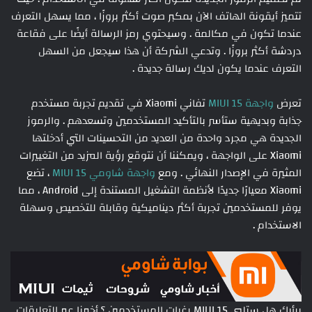
تتميز أيقونة الهاتف الآن بمكبر صوت أكثر بروزًا ، مما يسهل التعرف
عندما تكون في مكالمة . وسيحتوي رمز الرسالة أيضًا على فقاعة
دردشة أكثر بروزًا . وتدعي الشركة أن هذا سيجعل من السهل
التعرف عندما يكون لديك رسالة جديدة .
تعرض
واجهة MIUI 15
تفاني Xiaomi في تقديم تجربة مستخدم
جذابة وبديهية ستأسر بالتأكيد المستخدمين وتسعدهم . والرموز
الجديدة هي مجرد واحدة من العديد من التحسينات التي أدخلتها
Xiaomi على الواجهة ، ويمكننا أن نتوقع رؤية المزيد من التغييرات
المثيرة في الإصدار النهائي . ومع
واجهة شاومي MIUI 15
، تضع
Xiaomi معيارًا جديدًا لأنظمة التشغيل المستندة إلى Android ، مما
يوفر للمستخدمين تجربة أكثر ديناميكية وقابلة للتخصيص وسهلة
الاستخدام .
برأيك هل ستلبي MIUI 15 رغبات المستخدمين ؟ أخبرنا عبر التعليقات