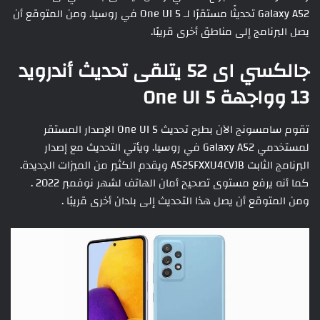
Galaxy A52 تحديثًا مستقرًا لـ One UI 5 في روسيا. ومن المتوقع أن
يصل البرنامج إلى مناطق أخرى قريبًا.
جالكسي اى 52 يتلقى تحديث أندرويد
13 وواجهة One UI 5
تقوم سامسونج الآن بطرح تحديث One UI 5 الإصدار المستقر
لمستخدمي Galaxy A52 في روسيا. ويأتي التحديث مع إصدار
البرنامج الثابت A525FXXU4CVJB ويقدم الكثير من الميزات الجديدة.
كما أنه يرفع مستوى تصحيح أمان الهاتف لشهر نوفمبر 2022 .
ومن المتوقع أن يصل هذا التحديث إلى بلدان أخرى قريبًا .