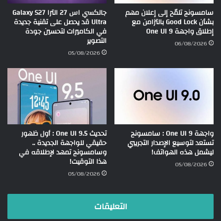
سامسونج تلمّح إلى إعلان مهم
جالكسي اس 27 الترا Galaxy S27
بشأن Good Lock بالتزامن مع
Ultra قد يحصل على تقنية جديدة
إطلاق واجهة One UI 9
في الكاميرات لتحسين جودة
التصوير
06/08/2026
05/08/2026
واجهة One UI 9 : سامسونج
تحديث One UI 9.5 : أول ظهور
تستعد لتوسيع الإصدار التجريبي
حقيقي للواجهة الجديدة ..
ليشمل هذه الهواتف!
وسامسونج تمهد لإطلاقه في
هذا التوقيت!
05/08/2026
05/08/2026
التعليقات