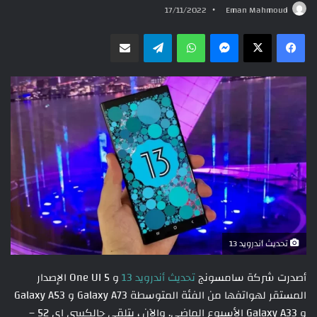
17/11/2022
Eman Mahmoud
ماسنجر
واتساب
تيلقرام
مشاركة عبر البريد
تحديث أندرويد 13
أصدرت شركة سامسونج
تحديث أندرويد 13
و One UI 5 الإصدار
المستقر لهواتفها من الفئة المتوسطة ​​Galaxy A73 و Galaxy A53
و Galaxy A33 الأسبوع الماضي. والآن ، يتلقى جالكسي اى 52 –