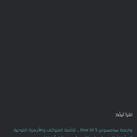
اقرأ أيضًا:
واجهة سامسونج One UI 5 .. قائمة الهواتف والأجهزة اللوحية